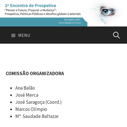
Skip
to
content
Pesquis
MENU
por:
COMISSÃO ORGANIZADORA
Ana Balão
José Merca
José Saragoça (Coord.)
Marcos Olímpio
Mª. Saudade Baltazar